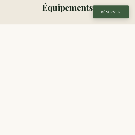
Équipements
RÉSERVER
Piscine chauffée 5×11 m
Parc privé 50 ha