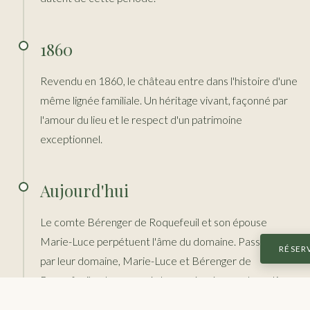
1860
Revendu en 1860, le château entre dans l'histoire d'une
même lignée familiale. Un héritage vivant, façonné par
l'amour du lieu et le respect d'un patrimoine
exceptionnel.
Aujourd'hui
Le comte Bérenger de Roquefeuil et son épouse
Marie-Luce perpétuent l'âme du domaine. Passionnés
RÉSER
par leur domaine, Marie-Luce et Bérenger de
Roquefeuil ont consacré des années à sa restauration.
Les façades, entièrement rénovées il y a moins de cinq